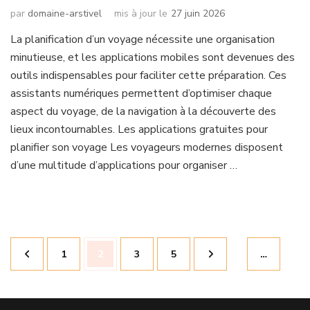
par
domaine-arstivel
mis à jour le
27 juin 2026
La planification d’un voyage nécessite une organisation
minutieuse, et les applications mobiles sont devenues des
outils indispensables pour faciliter cette préparation. Ces
assistants numériques permettent d’optimiser chaque
aspect du voyage, de la navigation à la découverte des
lieux incontournables. Les applications gratuites pour
planifier son voyage Les voyageurs modernes disposent
d’une multitude d’applications pour organiser …
Pagination
Page
Page
Page
Page
1
2
3
5
…
des
publications