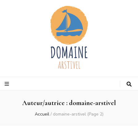
Domaine
Votre blog de voyage
arstivel
Auteur/autrice :
domaine-arstivel
Accueil
/
domaine-arstivel
(Page 2)